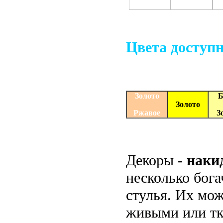
Цвета доступ
Золото
Б
Золото
Ржавое
З
Декоры -
наки
несколько бога
стулья. Их мо
живыми или тк