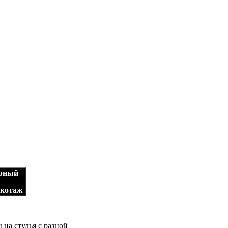
рный
котаж
на стулья с разной