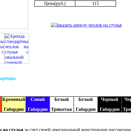
Цена(руб.)
115
 аренды
Кремовый
Синий
Белый
Белый
Черный
Че
Габардин
Габардин
Трикотаж
Габардин
Габардин
Три
 на стулья
за счет своей оригинальной конструкции рассчитаны 