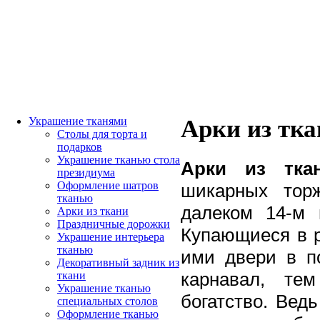
Украшение тканями
Арки из тка
Столы для торта и
подарков
Украшение тканью стола
Арки из тка
президиума
Оформление шатров
шикарных тор
тканью
далеком 14-м 
Арки из ткани
Праздничные дорожки
Купающиеся в 
Украшение интерьера
тканью
ими двери в п
Декоративный задник из
карнавал, те
ткани
Украшение тканью
богатство. Вед
специальных столов
Оформление тканью