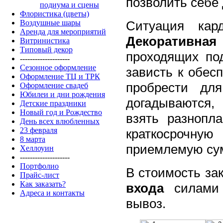
позволить себе
подиума и сцены
Флористика (цветы)
Ситуация ка
Воздушные шары
Аренда для мероприятий
Декоративная 
Витринистика
Типовый декор
проходящих по
--------------------
Сезонное оформление
зависть к обес
Оформление ТЦ и ТРК
пробрести дл
Оформление свадеб
Юбилеи и дни рождения
догадываются,
Детские праздники
Новый год и Рождество
взять разнопл
День всех влюбленных
23 февраля
краткосрочну
8 марта
приемлемую су
Хеллоуин
--------------------
Портфолио
В стоимость зак
Прайс-лист
Как заказать?
входа
силами 
Адреса и контакты
вывоз.