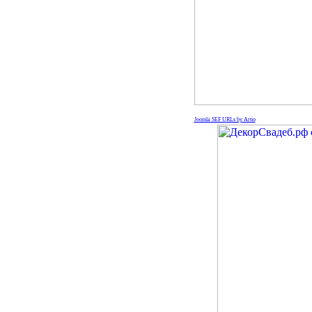
Joomla SEF URLs by Artio