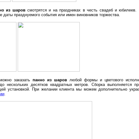
но из шаров
смотрятся и на праздниках в честь свадеб и юбилеев. 
е даты празднуемого события или имен виновников торжества.
можно заказать
панно из шаров
любой формы и цветового исполне
 до нескольких десятков квадратных метров. Сборка выполняется п
щей установкой. При желании клиента мы можем дополнительно укр
ми
.