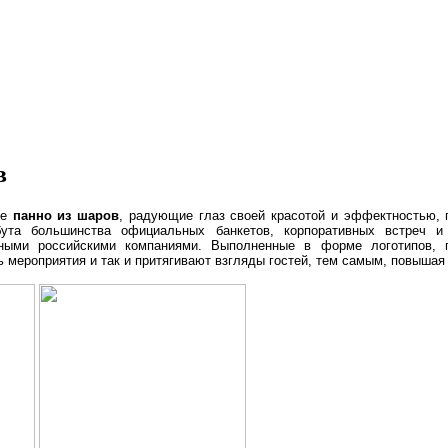
СОБЫТИЙНЫЙ И БИЗНЕС-ДЕКОР
в
ые
панно из шаров
, радующие глаз своей красотой и эффектностью, 
бута большинства официальных банкетов, корпоративных встреч и 
ными российскими компаниями. Выполненные в форме логотипов, г
 мероприятия и так и притягивают взгляды гостей, тем самым, повышая