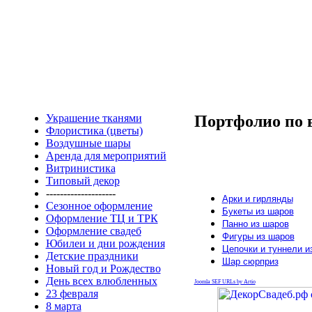
Украшение тканями
Портфолио по
Флористика (цветы)
Воздушные шары
Аренда для мероприятий
Витринистика
Типовый декор
--------------------
Арки и гирлянды
Сезонное оформление
Букеты из шаров
Оформление ТЦ и ТРК
Панно из шаров
Оформление свадеб
Фигуры из шаров
Юбилеи и дни рождения
Цепочки и туннели и
Детские праздники
Шар сюрприз
Новый год и Рождество
День всех влюбленных
Joomla SEF URLs by Artio
23 февраля
8 марта